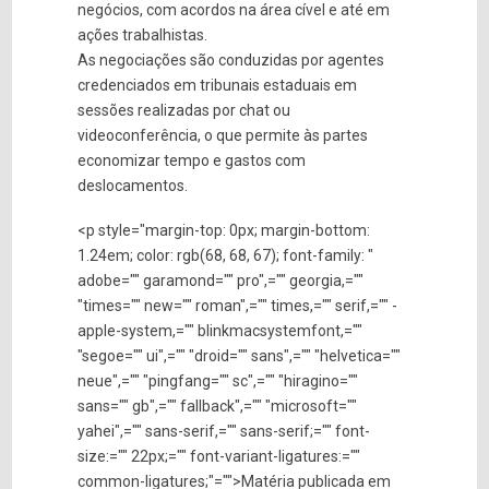
negócios, com acordos na área cível e até em
ações trabalhistas.
As negociações são conduzidas por agentes
credenciados em tribunais estaduais em
sessões realizadas por chat ou
videoconferência, o que permite às partes
economizar tempo e gastos com
deslocamentos.
<p style="margin-top: 0px; margin-bottom:
1.24em; color: rgb(68, 68, 67); font-family: "
adobe="" garamond="" pro",="" georgia,=""
"times="" new="" roman",="" times,="" serif,="" -
apple-system,="" blinkmacsystemfont,=""
"segoe="" ui",="" "droid="" sans",="" "helvetica=""
neue",="" "pingfang="" sc",="" "hiragino=""
sans="" gb",="" fallback",="" "microsoft=""
yahei",="" sans-serif,="" sans-serif;="" font-
size:="" 22px;="" font-variant-ligatures:=""
common-ligatures;"="">Matéria publicada em