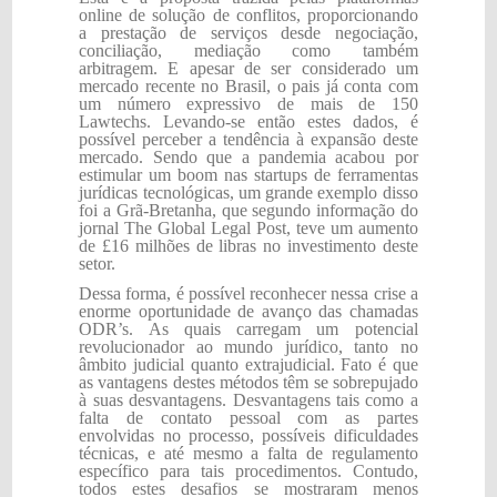
online de solução de conflitos, proporcionando
a prestação de serviços desde negociação,
conciliação, mediação como também
arbitragem. E apesar de ser considerado um
mercado recente no Brasil, o pais já conta com
um número expressivo de mais de 150
Lawtechs. Levando-se então estes dados, é
possível perceber a tendência à expansão deste
mercado. Sendo que a pandemia acabou por
estimular um boom nas startups de ferramentas
jurídicas tecnológicas, um grande exemplo disso
foi a Grã-Bretanha, que segundo informação do
jornal The Global Legal Post, teve um aumento
de £16 milhões de libras no investimento deste
setor.
Dessa forma, é possível reconhecer nessa crise a
enorme oportunidade de avanço das chamadas
ODR’s. As quais carregam um potencial
revolucionador ao mundo jurídico, tanto no
âmbito judicial quanto extrajudicial. Fato é que
as vantagens destes métodos têm se sobrepujado
à suas desvantagens. Desvantagens tais como a
falta de contato pessoal com as partes
envolvidas no processo, possíveis dificuldades
técnicas, e até mesmo a falta de regulamento
específico para tais procedimentos. Contudo,
todos estes desafios se mostraram menos