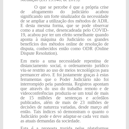
O que se percebe é que a própria crise
de afogamento do judiciário acabou
significando um forte sinalizador da necessidade
de se ampliar a utilização dos métodos de ADR.
E desta mesma forma, que se pode observar
como a atual crise, desencadeada pelo COVID-
19, acabou por ter um efeito semelhante quando
aponta à máquina do Judiciário os grandes
benefícios dos métodos online de resolução de
disputa, conhecidos então como ODR (Online
Dispute Resolution).
Em meio a uma necessidade repentina de
distanciamento social, o ordenamento jurídico
viu-se restrito ao uso de meios tecnológicos para
permancer ativo. E foi justamente graças à estas
ferramentas que o Poder Judiciário não foi
interrompido pela pandemia. Registros apontam
que através do uso do trabalho remoto e de
videoconferências produziu-se um total de mais
de 15 milhões de sentenças e acórdãos
publicados, além de mais de 23 milhões de
decisões de natureza variadas, desde março até
então. Tais índices só demonstram o quanto o
Judiciário pode e deve adaptar-se cada vez mais
as atuais demandas da sociedade.
Esta é a proposta trazida pelas plataformas