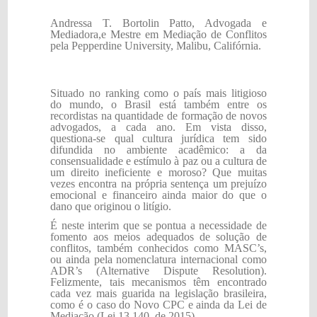
Andressa T. Bortolin Patto, Advogada e
Mediadora,e Mestre em Mediação de Conflitos
pela Pepperdine University, Malibu, Califórnia.
Situado no ranking como o país mais litigioso
do mundo, o Brasil está também entre os
recordistas na quantidade de formação de novos
advogados, a cada ano. Em vista disso,
questiona-se qual cultura jurídica tem sido
difundida no ambiente acadêmico: a da
consensualidade e estímulo à paz ou a cultura de
um direito ineficiente e moroso? Que muitas
vezes encontra na própria sentença um prejuízo
emocional e financeiro ainda maior do que o
dano que originou o litígio.
É neste interim que se pontua a necessidade de
fomento aos meios adequados de solução de
conflitos, também conhecidos como MASC’s,
ou ainda pela nomenclatura internacional como
ADR’s (Alternative Dispute Resolution).
Felizmente, tais mecanismos têm encontrado
cada vez mais guarida na legislação brasileira,
como é o caso do Novo CPC e ainda da Lei de
Mediação (Lei 13.140, de 2015).